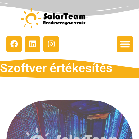
Szoftver értékesítés