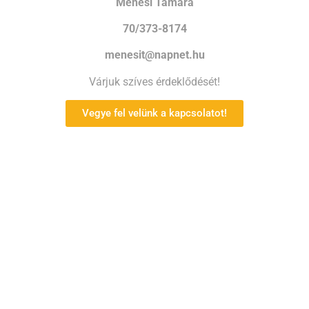
Ménesi Tamara
70/373-8174
menesit@napnet.hu
Várjuk szíves érdeklődését!
Vegye fel velünk a kapcsolatot!