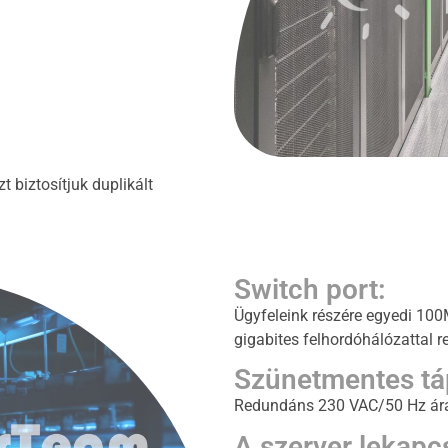
 biztosítjuk duplikált
Switch port:
Ügyfeleink részére egyedi 100
gigabites felhordóhálózattal r
Szünetmentes táp
Redundáns 230 VAC/50 Hz árame
A szerver lekapcs