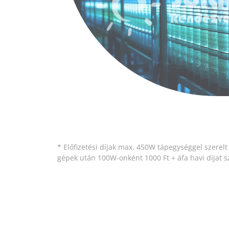
* Előfizetési díjak max. 450W tápegységgel szerel
gépek után 100W-onként 1000 Ft + áfa havi díjat 