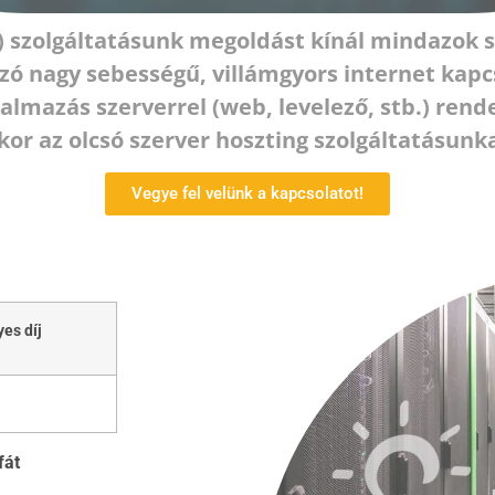
n) szolgáltatásunk megoldást kínál mindazok s
zó nagy sebességű, villámgyors internet kapc
almazás szerverrel (web, levelező, stb.) rend
kor az olcsó szerver hoszting szolgáltatásunka
Vegye fel velünk a kapcsolatot!
es díj
fát