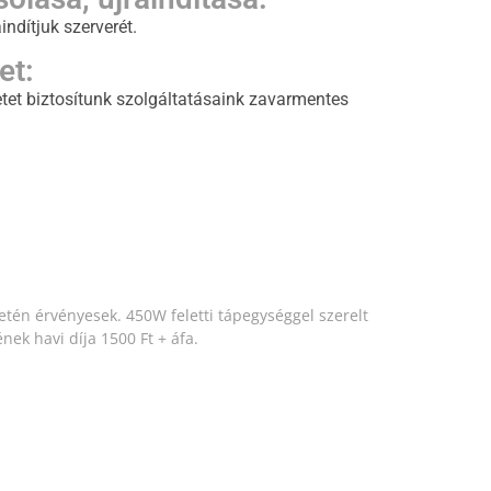
indítjuk szerverét.
et:
tet biztosítunk szolgáltatásaink zavarmentes
etén érvényesek. 450W feletti tápegységgel szerelt
ek havi díja 1500 Ft + áfa.