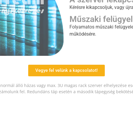
Kérésre kikapcsoljuk, vagy újra
Műszaki felügyel
Folyamatos műszaki felügyele
működésére.
Vegye fel velünk a kapcsolatot!
t normál álló házas vagy max. 3U magas rack szerver elhelyezése es
számolunk fel. Redundáns táp esetén a második tápegység bekötésén