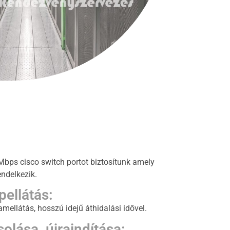
Mbps cisco switch portot biztosítunk amely
endelkezik.
ellátás:
llátás, hosszú idejű áthidalási idővel.
olása, újraindítása: