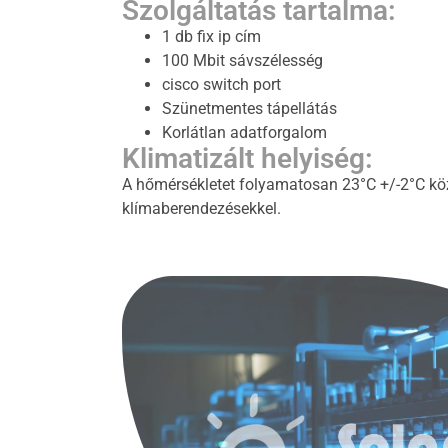
Szolgáltatás tartalma:
1 db fix ip cím
100 Mbit sávszélesség
cisco switch port
Szünetmentes tápellátás
Korlátlan adatforgalom
Klimatizált helyiség:
A hőmérsékletet folyamatosan 23°C +/-2°C közt
klímaberendezésekkel.