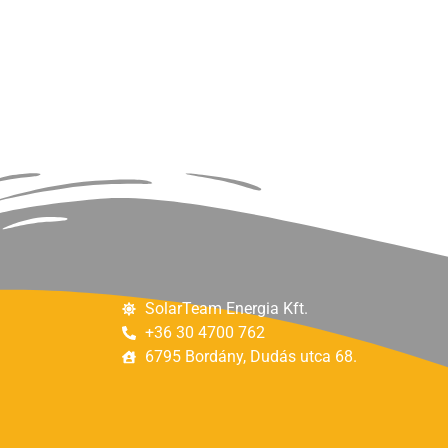
SolarTeam Energia Kft.
+36 30 4700 762
6795 Bordány, Dudás utca 68.